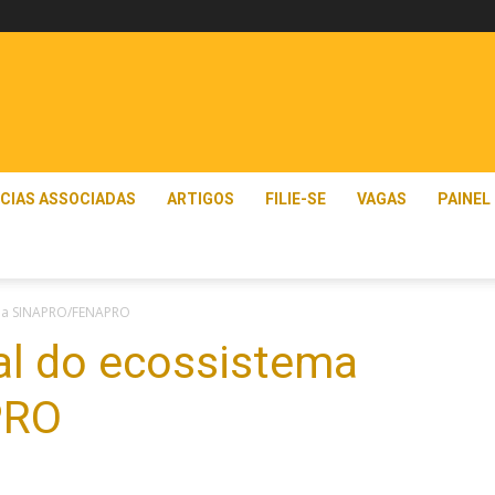
CIAS ASSOCIADAS
ARTIGOS
FILIE-SE
VAGAS
PAINEL
ema SINAPRO/FENAPRO
al do ecossistema
PRO